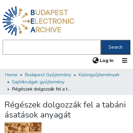
B
UDAPEST
E
LECTRONIC
A
RCHIVE
Search
(current
Log In
Home
Budapest Gyűjtemény
Különgyűjtemények
Communities & Collections
Sajtókivágat-gyűjtemény
All of DSpace
Régészek dolgozzák fel a tabáni ásatások anyagát
Statistics
Régészek dolgozzák fel a tabáni
About us
ásatások anyagát