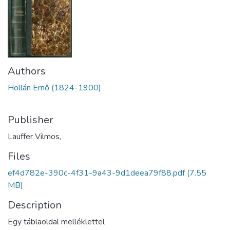
Authors
Hollán Ernő (1824-1900)
Publisher
Lauffer Vilmos,
Files
ef4d782e-390c-4f31-9a43-9d1deea79f88.pdf
(7.55
MB)
Description
Egy táblaoldal melléklettel