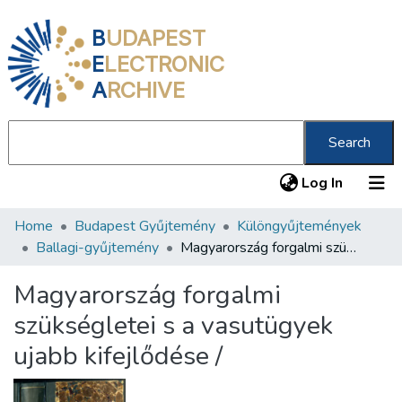
B
UDAPEST
E
LECTRONIC
A
RCHIVE
Search
(current
Log In
Home
Budapest Gyűjtemény
Különgyűjtemények
Communities & Collections
Ballagi-gyűjtemény
Magyarország forgalmi szükségletei s a vasutügyek ujabb kifejlődése /
All of DSpace
Magyarország forgalmi
Statistics
szükségletei s a vasutügyek
About us
ujabb kifejlődése /