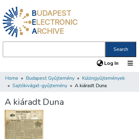
B
UDAPEST
E
LECTRONIC
A
RCHIVE
Search
(current
Log In
Home
Budapest Gyűjtemény
Különgyűjtemények
Communities & Collections
Sajtókivágat-gyűjtemény
A kiáradt Duna
All of DSpace
A kiáradt Duna
Statistics
About us