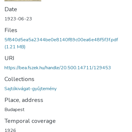
Date
1923-06-23
Files
5f840d5ea5a2344be0e8140f89c00ea6e48f5f3f.pdf
(1.21 MB)
URI
https://bea.fszek.hu/handle/20.500.14711/129453
Collections
Sajtókivágat-gyűjtemény
Place, address
Budapest
Temporal coverage
1926