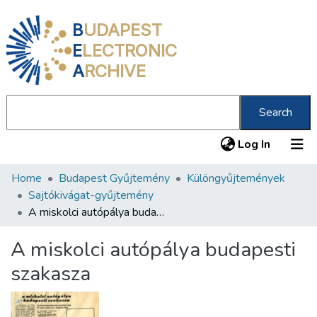
B
UDAPEST
E
LECTRONIC
A
RCHIVE
Search
(current
Log In
Home
Budapest Gyűjtemény
Különgyűjtemények
Communities & Collections
Sajtókivágat-gyűjtemény
All of DSpace
A miskolci autópálya budapesti szakasza
Statistics
A miskolci autópálya budapesti
About us
szakasza