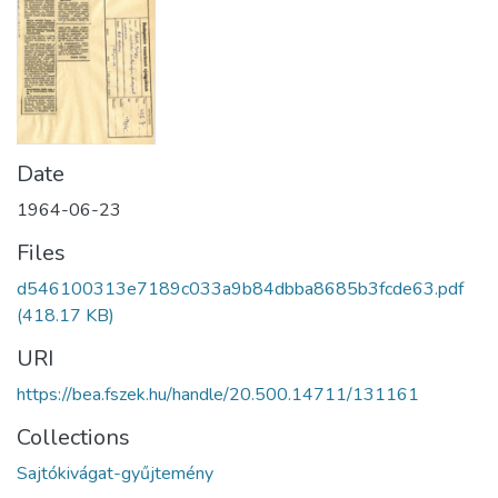
Date
1964-06-23
Files
d546100313e7189c033a9b84dbba8685b3fcde63.pdf
(418.17 KB)
URI
https://bea.fszek.hu/handle/20.500.14711/131161
Collections
Sajtókivágat-gyűjtemény