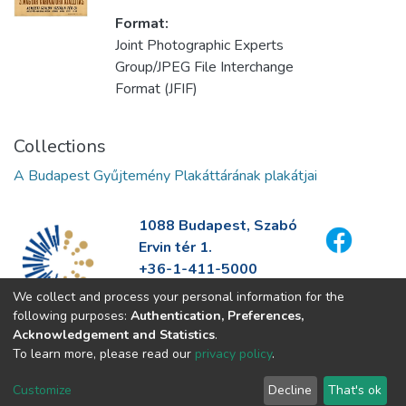
Format:
Joint Photographic Experts
Group/JPEG File Interchange
Format (JFIF)
Collections
A Budapest Gyűjtemény Plakáttárának plakátjai
1088 Budapest, Szabó
Ervin tér 1.
+36-1-411-5000
info@fszek.hu
We collect and process your personal information for the
https://fszek.hu
following purposes:
Authentication, Preferences,
Acknowledgement and Statistics
.
To learn more, please read our
privacy policy
.
Customize
Decline
That's ok