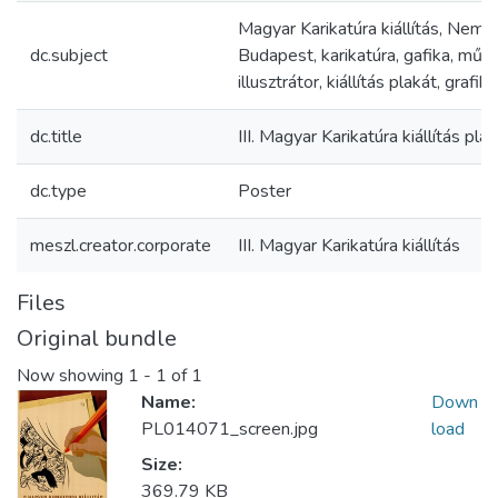
Magyar Karikatúra kiállítás, Nemze
dc.subject
Budapest, karikatúra, gafika, művés
illusztrátor, kiállítás plakát, grafik
dc.title
III. Magyar Karikatúra kiállítás plak
dc.type
Poster
meszl.creator.corporate
III. Magyar Karikatúra kiállítás
Files
Original bundle
Now showing
1 - 1 of 1
Name:
Down
PL014071_screen.jpg
load
Size:
369.79 KB