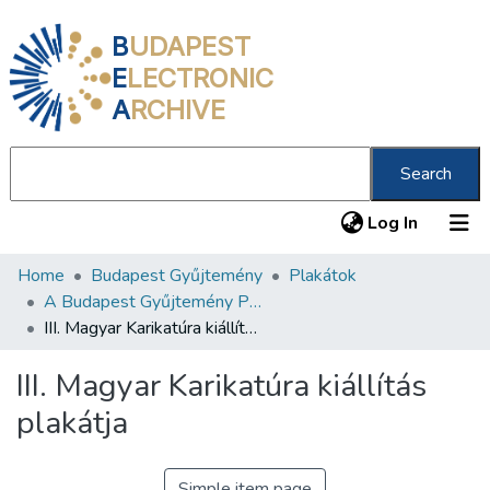
B
UDAPEST
E
LECTRONIC
A
RCHIVE
Search
(current
Log In
Home
Budapest Gyűjtemény
Plakátok
Communities & Collections
A Budapest Gyűjtemény Plakáttárának plakátjai
All of DSpace
III. Magyar Karikatúra kiállítás plakátja
Statistics
III. Magyar Karikatúra kiállítás
About us
plakátja
Simple item page