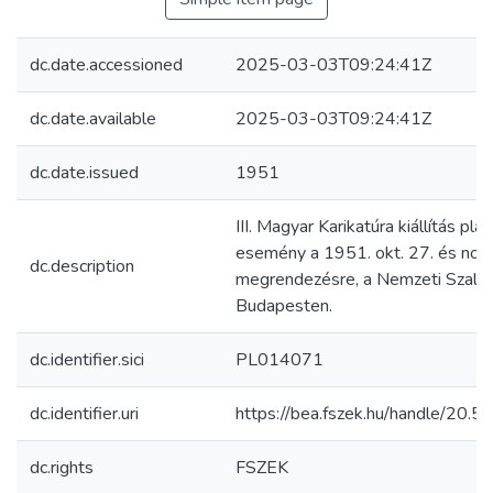
dc.date.accessioned
2025-03-03T09:24:41Z
dc.date.available
2025-03-03T09:24:41Z
dc.date.issued
1951
III. Magyar Karikatúra kiállítás pla
esemény a 1951. okt. 27. és nov. 
dc.description
megrendezésre, a Nemzeti Szalo
Budapesten.
dc.identifier.sici
PL014071
dc.identifier.uri
https://bea.fszek.hu/handle/20
dc.rights
FSZEK