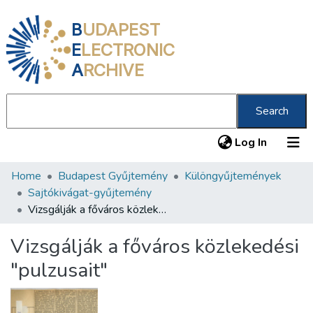
B
UDAPEST
E
LECTRONIC
A
RCHIVE
Search
(current
Log In
Home
Budapest Gyűjtemény
Különgyűjtemények
Communities & Collections
Sajtókivágat-gyűjtemény
All of DSpace
Vizsgálják a főváros közlekedési "pulzusait"
Statistics
Vizsgálják a főváros közlekedési
About us
"pulzusait"