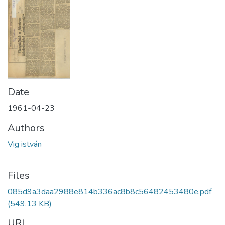
Date
1961-04-23
Authors
Vig istván
Files
085d9a3daa2988e814b336ac8b8c56482453480e.pdf
(549.13 KB)
URI