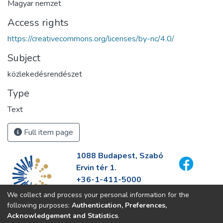
Magyar nemzet
Access rights
https://creativecommons.org/licenses/by-nc/4.0/
Subject
közlekedésrendészet
Type
Text
Full item page
1088 Budapest, Szabó
Ervin tér 1.
+36-1-411-5000
info@fszek.hu
We collect and process your personal information for the
https://fszek.hu
following purposes:
Authentication, Preferences,
Acknowledgement and Statistics
.