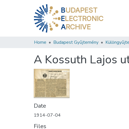
B
UDAPEST
E
LECTRONIC
A
RCHIVE
Home
Budapest Gyűjtemény
Különgyűjt
A Kossuth Lajos ut
Date
1914-07-04
Files