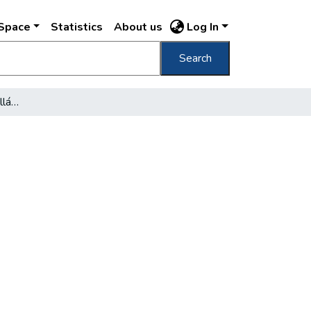
DSpace
Statistics
About us
Log In
Search
A Kossuth Lajos utcai villámos