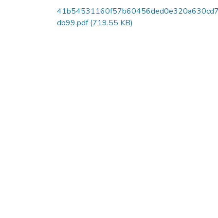
41b54531160f57b60456ded0e320a630cd
db99.pdf
(719.55 KB)