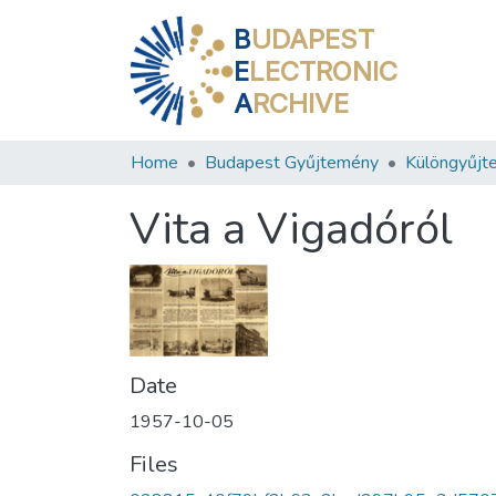
B
UDAPEST
E
LECTRONIC
A
RCHIVE
Home
Budapest Gyűjtemény
Különgyűjt
Vita a Vigadóról
Date
1957-10-05
Files