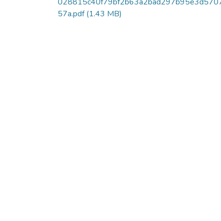
028815c40f79bf2b63a2bad297b95e3d570
57a.pdf
(1.43 MB)