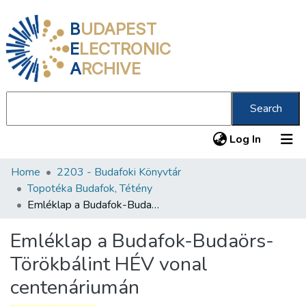
B
UDAPEST
E
LECTRONIC
A
RCHIVE
Search
(current
Log In
Home
2203 - Budafoki Könyvtár
Communities & Collections
Topotéka Budafok, Tétény
All of DSpace
Emléklap a Budafok-Budaörs-Törökbálint HÉV vonal centenáriumán
Statistics
Emléklap a Budafok-Budaörs-
About us
Törökbálint HÉV vonal
centenáriumán