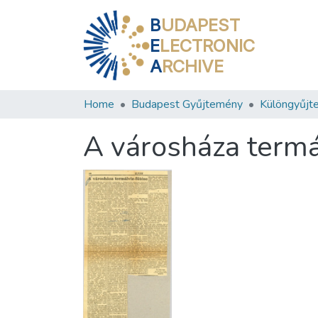
B
UDAPEST
E
LECTRONIC
A
RCHIVE
Home
Budapest Gyűjtemény
Különgyűjt
A városháza termá