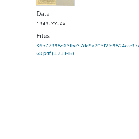
Date
1943-XX-XX
Files
36b77998d63fbe37dd9a205f2fb9824ccc97
69.pdf
(1.21 MB)