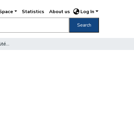
DSpace
Statistics
About us
Log In
Search
A városháza termálviz-fütése