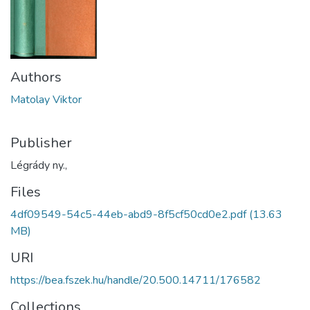
Authors
Matolay Viktor
Publisher
Légrády ny.,
Files
4df09549-54c5-44eb-abd9-8f5cf50cd0e2.pdf
(13.63
MB)
URI
https://bea.fszek.hu/handle/20.500.14711/176582
Collections