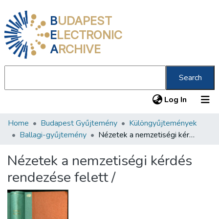
B
UDAPEST
E
LECTRONIC
A
RCHIVE
Search
(current
Log In
Home
Budapest Gyűjtemény
Különgyűjtemények
Communities & Collections
Ballagi-gyűjtemény
Nézetek a nemzetiségi kérdés rendezése felett /
All of DSpace
Nézetek a nemzetiségi kérdés
Statistics
rendezése felett /
About us