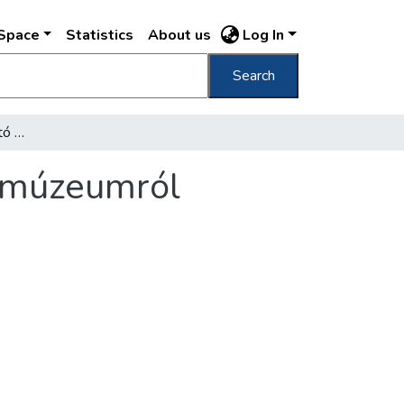
DSpace
Statistics
About us
Log In
Search
Petrovics Elek főigazgató a Szépmüvészeti múzeumról
i múzeumról