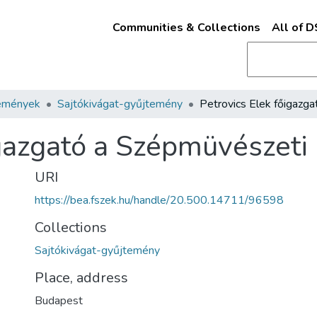
Communities & Collections
All of 
emények
Sajtókivágat-gyűjtemény
igazgató a Szépmüvészet
URI
https://bea.fszek.hu/handle/20.500.14711/96598
Collections
Sajtókivágat-gyűjtemény
Place, address
Budapest