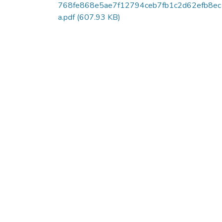
768fe868e5ae7f12794ceb7fb1c2d62efb8e
a.pdf
(607.93 KB)