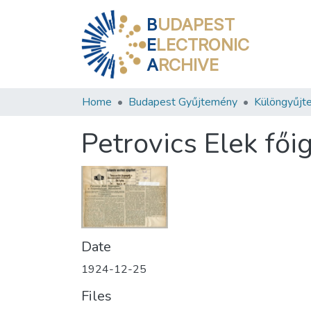
B
UDAPEST
E
LECTRONIC
A
RCHIVE
Home
Budapest Gyűjtemény
Különgyűjt
Petrovics Elek fő
Date
1924-12-25
Files