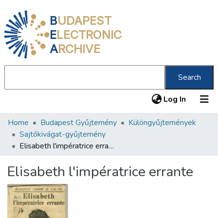
B
UDAPEST
E
LECTRONIC
A
RCHIVE
Search
(current
Log In
Home
Budapest Gyűjtemény
Különgyűjtemények
Communities & Collections
Sajtókivágat-gyűjtemény
All of DSpace
Elisabeth l'impératrice errante
Statistics
Elisabeth l'impératrice errante
About us