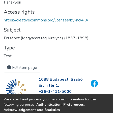
Paris-Soir
Access rights
https://creativecommons.org/licenses/by-nc/4.0/
Subject
Erzsébet (Magyarország: királyné) (1837-1898)
Type
Text
Full item page
1088 Budapest, Szabó
Ervin tér 1.
+36-1-411-5000
info@fszek.hu
We collect and process your personal information for the
https://fszek.hu
following purposes:
Authentication, Preferences,
Acknowledgement and Statistics
.