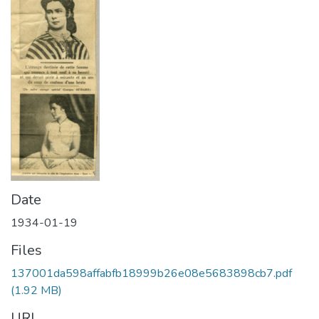
Date
1934-01-19
Files
137001da598affabfb18999b26e08e5683898cb7.pdf
(1.92 MB)
URI