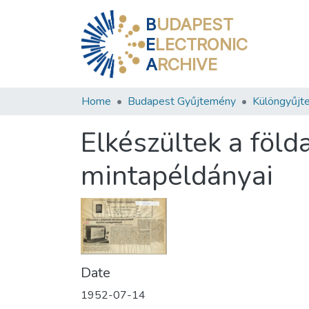
B
UDAPEST
E
LECTRONIC
A
RCHIVE
Home
Budapest Gyűjtemény
Különgyűjt
Elkészültek a föld
mintapéldányai
Date
1952-07-14