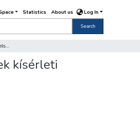
DSpace
Statistics
About us
Log In
Search
Elkészültek a földalatti első berendezéseinek kísérleti mintapéldányai
k kísérleti