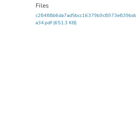
Files
c28488b6da7ad5bcc16379b9c8973e839bd
a34.pdf
(651.3 KB)