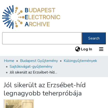
B
UDAPEST
E
LECTRONIC
A
RCHIVE
Search
(current
Log In
Home
Budapest Gyűjtemény
Különgyűjtemények
Communities & Collections
Sajtókivágat-gyűjtemény
All of DSpace
Jól sikerült az Erzsébet-híd legnagyobb teherpróbája
Statistics
Jól sikerült az Erzsébet-híd
About us
legnagyobb teherpróbája