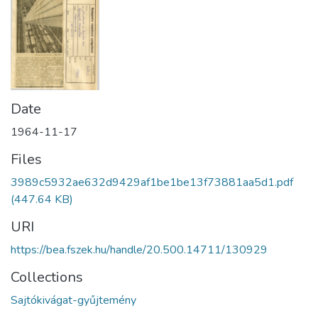
Date
1964-11-17
Files
3989c5932ae632d9429af1be1be13f73881aa5d1.pdf
(447.64 KB)
URI
https://bea.fszek.hu/handle/20.500.14711/130929
Collections
Sajtókivágat-gyűjtemény