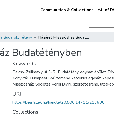
Communities & Collections
All of 
a Budafok, Tétény
Názáret Missziósház Budatétényben
ház Budatétényben
Keywords
Bajcsy-Zsilinszky út 3-5., Budatétény, egyházi épület, Fő
Könyvtár. Budapest Gyűjtemény, katolikus egyház, képes
Missziósház, Societas Verbi Divini, szerzetesrend, utcakép
URI
https://bea.fszek.hu/handle/20.500.14711/213638
Collections