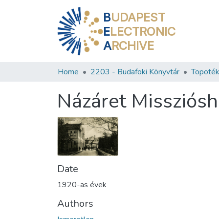
B
UDAPEST
E
LECTRONIC
A
RCHIVE
Home
2203 - Budafoki Könyvtár
Topoték
Názáret Missziós
Date
1920-as évek
Authors