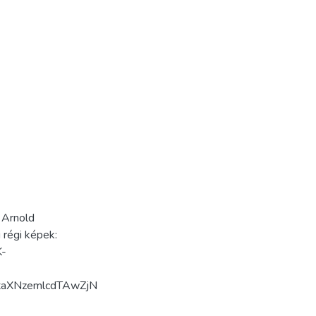
 Arnold
 régi képek:
K-
taXNzemlcdTAwZjN