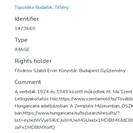
Topotéka Budafok, Tétény
Identifier
1473660
Type
IMAGE
Rights holder
Fővárosi Szabó Ervin Könyvtár. Budapest Gyűjtemény
Comment
A verbiták 1924 és 1949 között működtek itt. Ma Szent
Lelkigyakorlatos Ház.https://www.szentarnold.hu/További
Hungaricana adatbázisban. A Zempléni Múzeumban, OSZ
ban.https://www.hungaricana.hu/hu/search/results/?
list=eyJxdWVyeSI6ICJuXHUwMGUxelx1MDBlMXJldCB
zaFx1MDBlMXoifQ