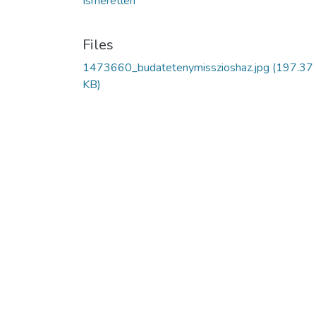
Ismeretlen
Files
1473660_budatetenymisszioshaz.jpg
(197.37
KB)