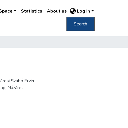
DSpace
Statistics
About us
Log In
Search
városi Szabó Ervin
lap, Názáret