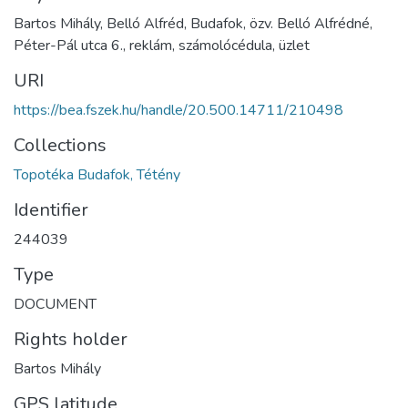
Bartos Mihály, Belló Alfréd, Budafok, özv. Belló Alfrédné,
Péter-Pál utca 6., reklám, számolócédula, üzlet
URI
https://bea.fszek.hu/handle/20.500.14711/210498
Collections
Topotéka Budafok, Tétény
Identifier
244039
Type
DOCUMENT
Rights holder
Bartos Mihály
GPS latitude