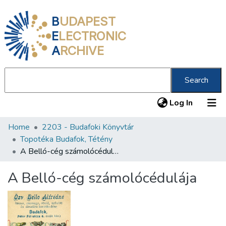
B
UDAPEST
E
LECTRONIC
A
RCHIVE
Search
(current
Log In
Home
2203 - Budafoki Könyvtár
Communities & Collections
Topotéka Budafok, Tétény
All of DSpace
A Belló-cég számolócédulája
Statistics
A Belló-cég számolócédulája
About us