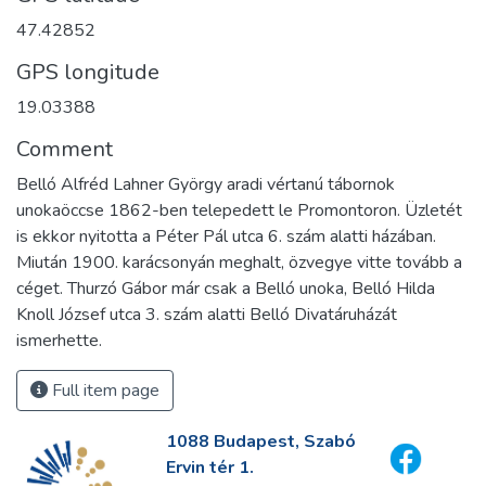
47.42852
GPS longitude
19.03388
Comment
Belló Alfréd Lahner György aradi vértanú tábornok
unokaöccse 1862-ben telepedett le Promontoron. Üzletét
is ekkor nyitotta a Péter Pál utca 6. szám alatti házában.
Miután 1900. karácsonyán meghalt, özvegye vitte tovább a
céget. Thurzó Gábor már csak a Belló unoka, Belló Hilda
Knoll József utca 3. szám alatti Belló Divatáruházát
ismerhette.
Full item page
1088 Budapest, Szabó
Ervin tér 1.