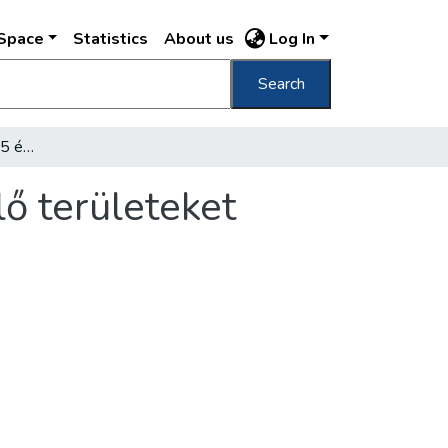
DSpace
Statistics
About us
Log In
Search
Kijelölik Budapesten az 5 éven belül beépülő területeket
lő területeket