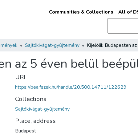
Communities & Collections
All of 
emények
Sajtókivágat-gyűjtemény
en az 5 éven belül beépü
URI
https://bea.fszek.hu/handle/20.500.14711/122629
Collections
Sajtókivágat-gyűjtemény
Place, address
Budapest