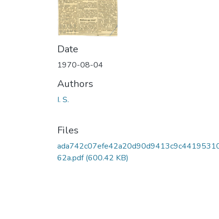
Date
1970-08-04
Authors
I. S.
Files
ada742c07efe42a20d90d9413c9c4419531
62a.pdf
(600.42 KB)