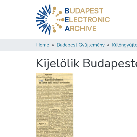
B
UDAPEST
E
LECTRONIC
A
RCHIVE
Home
Budapest Gyűjtemény
Különgyűjt
Kijelölik Budapest