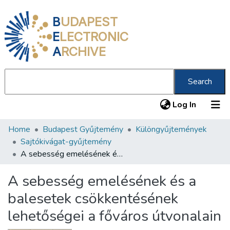
B
UDAPEST
E
LECTRONIC
A
RCHIVE
Search
(current
Log In
Home
Budapest Gyűjtemény
Különgyűjtemények
Communities & Collections
Sajtókivágat-gyűjtemény
All of DSpace
A sebesség emelésének és a balesetek csökkentésének lehetőségei a főváros útvonalain
Statistics
A sebesség emelésének és a
About us
balesetek csökkentésének
lehetőségei a főváros útvonalain