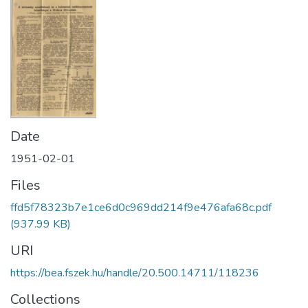
Date
1951-02-01
Files
ffd5f78323b7e1ce6d0c969dd214f9e476afa68c.pdf
(937.99 KB)
URI
https://bea.fszek.hu/handle/20.500.14711/118236
Collections