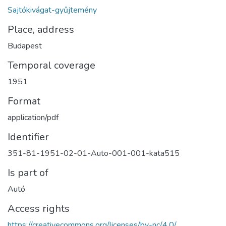
Sajtókivágat-gyűjtemény
Place, address
Budapest
Temporal coverage
1951
Format
application/pdf
Identifier
351-81-1951-02-01-Auto-001-001-kata515
Is part of
Autó
Access rights
https://creativecommons.org/licenses/by-nc/4.0/