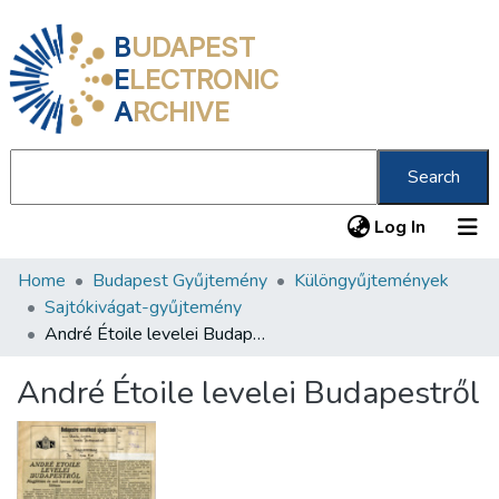
B
UDAPEST
E
LECTRONIC
A
RCHIVE
Search
(current
Log In
Home
Budapest Gyűjtemény
Különgyűjtemények
Communities & Collections
Sajtókivágat-gyűjtemény
All of DSpace
André Étoile levelei Budapestről
Statistics
André Étoile levelei Budapestről
About us