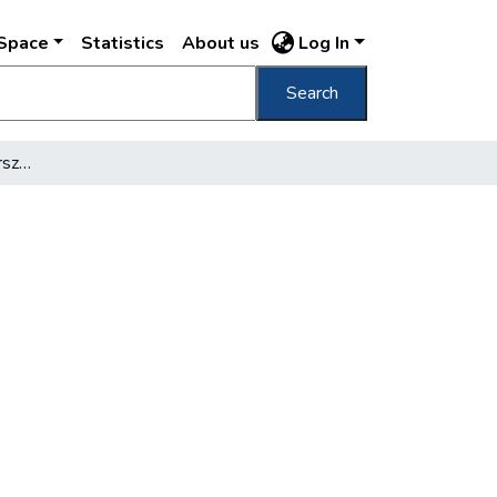
DSpace
Statistics
About us
Log In
Search
Modern kofakikötő az ország szívében