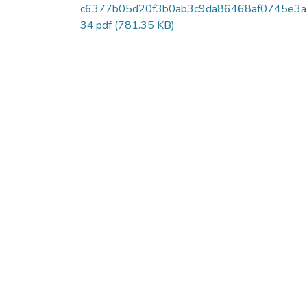
c6377b05d20f3b0ab3c9da86468af0745e3a
34.pdf
(781.35 KB)