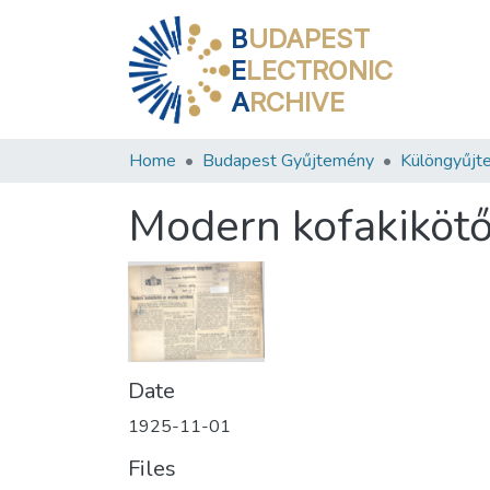
B
UDAPEST
E
LECTRONIC
A
RCHIVE
Home
Budapest Gyűjtemény
Különgyűjt
Modern kofakikötő
Date
1925-11-01
Files