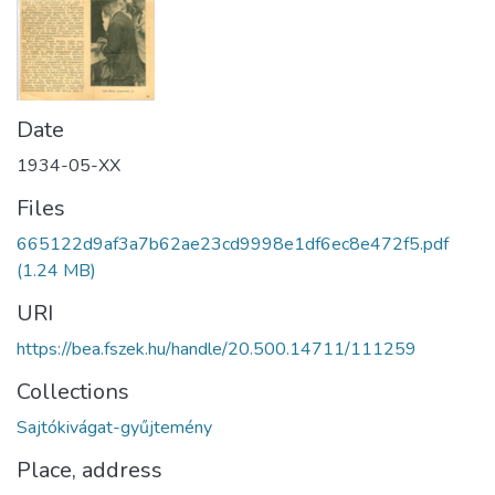
Date
1934-05-XX
Files
665122d9af3a7b62ae23cd9998e1df6ec8e472f5.pdf
(1.24 MB)
URI
https://bea.fszek.hu/handle/20.500.14711/111259
Collections
Sajtókivágat-gyűjtemény
Place, address