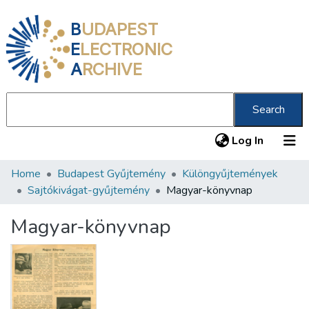
B
UDAPEST
E
LECTRONIC
A
RCHIVE
Search
(current
Log In
Home
Budapest Gyűjtemény
Különgyűjtemények
Communities & Collections
Sajtókivágat-gyűjtemény
Magyar-könyvnap
All of DSpace
Magyar-könyvnap
Statistics
About us