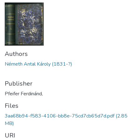
Authors
Németh Antal Károly (1831-?)
Publisher
Pfeifer Ferdinánd,
Files
3aa68b94-f583-4106-bb8e-75cd7cb65d7d.pdf
(2.85
MB)
URI