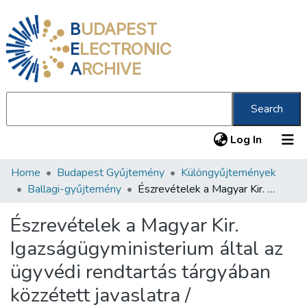
B
UDAPEST
E
LECTRONIC
A
RCHIVE
Search
(current
Log In
Home
Budapest Gyűjtemény
Különgyűjtemények
Communities & Collections
Ballagi-gyűjtemény
Észrevételek a Magyar Kir. Igazságügyministerium által az ügyvédi rendtartás tárgyában közzétett javaslatra /
All of DSpace
Észrevételek a Magyar Kir.
Statistics
Igazságügyministerium által az
About us
ügyvédi rendtartás tárgyában
közzétett javaslatra /