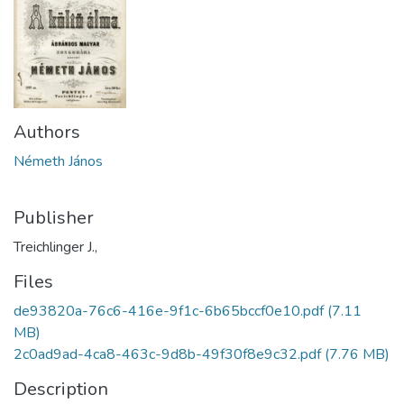
Authors
Németh János
Publisher
Treichlinger J.,
Files
de93820a-76c6-416e-9f1c-6b65bccf0e10.pdf
(7.11
MB)
2c0ad9ad-4ca8-463c-9d8b-49f30f8e9c32.pdf
(7.76 MB)
Description