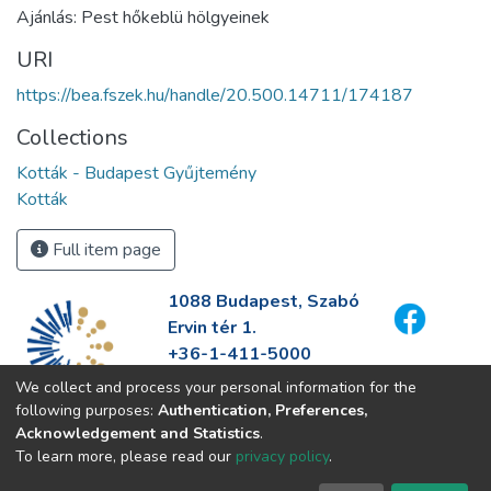
Ajánlás: Pest hőkeblü hölgyeinek
URI
https://bea.fszek.hu/handle/20.500.14711/174187
Collections
Kották - Budapest Gyűjtemény
Kották
Full item page
1088 Budapest, Szabó
Ervin tér 1.
+36-1-411-5000
info@fszek.hu
We collect and process your personal information for the
https://fszek.hu
following purposes:
Authentication, Preferences,
Acknowledgement and Statistics
.
To learn more, please read our
privacy policy
.