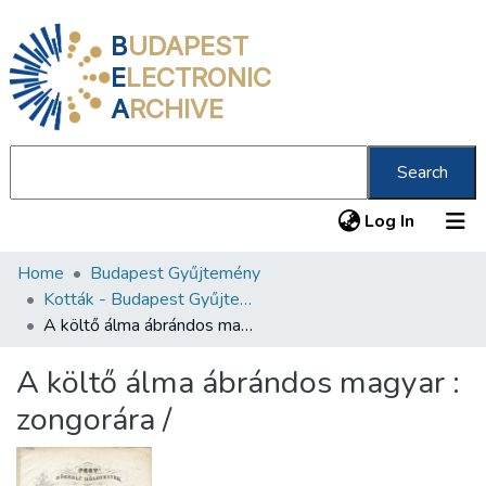
B
UDAPEST
E
LECTRONIC
A
RCHIVE
Search
(current
Log In
Home
Budapest Gyűjtemény
Communities & Collections
Kották - Budapest Gyűjtemény
All of DSpace
A költő álma ábrándos magyar : zongorára /
Statistics
A költő álma ábrándos magyar :
About us
zongorára /