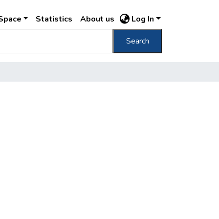
DSpace
Statistics
About us
Log In
Search