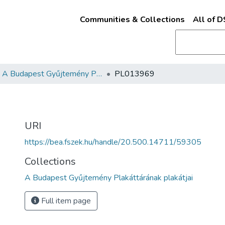
Communities & Collections
All of 
A Budapest Gyűjtemény Plakáttárának plakátjai
PL013969
URI
https://bea.fszek.hu/handle/20.500.14711/59305
Collections
A Budapest Gyűjtemény Plakáttárának plakátjai
Full item page