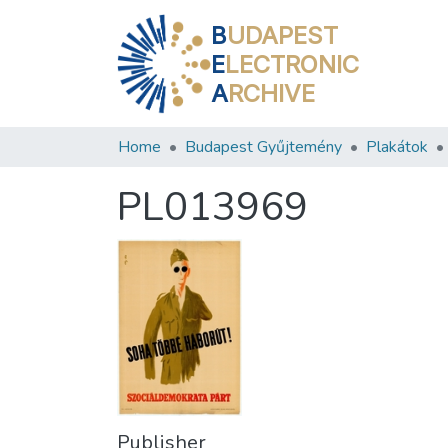
B
UDAPEST
E
LECTRONIC
A
RCHIVE
Home
Budapest Gyűjtemény
Plakátok
PL013969
Publisher