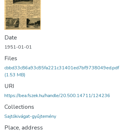
Date
1951-01-01
Files
cbbd33c86a93c85fa221c31401ed7bf9738049ed.pdf
(1.53 MB)
URI
https://bea.fszek.hu/handle/20.500.14711/124236
Collections
Sajtókivágat-gyűjtemény
Place, address