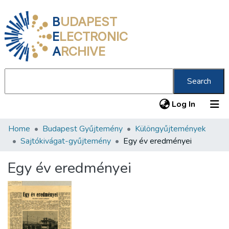
B
UDAPEST
E
LECTRONIC
A
RCHIVE
Search
(current
Log In
Home
Budapest Gyűjtemény
Különgyűjtemények
Communities & Collections
Sajtókivágat-gyűjtemény
Egy év eredményei
All of DSpace
Egy év eredményei
Statistics
About us