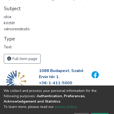
Subject
utca
köztér
városrendezés
Type
Text
Full item page
1088 Budapest, Szabó
Ervin tér 1.
+36-1-411-5000
info@fszek.hu
We collect and process your personal information for the
https://fszek.hu
following purposes:
Authentication, Preferences,
Acknowledgement and Statistics
.
To learn more, please read our
privacy policy
.