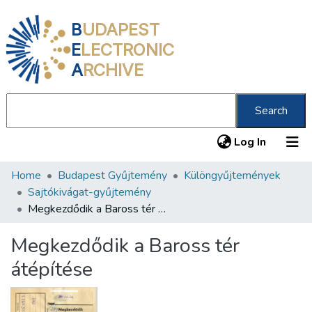
B
UDAPEST
E
LECTRONIC
A
RCHIVE
Search
(current
Log In
Home
Budapest Gyűjtemény
Különgyűjtemények
Communities & Collections
Sajtókivágat-gyűjtemény
All of DSpace
Megkezdődik a Baross tér átépítése
Statistics
Megkezdődik a Baross tér
About us
átépítése