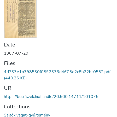
Date
1967-07-29
Files
4d733e1b398530f0892333d4608e2c8b22bc0582.pdf
(440.26 KB)
URI
https://bea.fszek.hu/handle/20.500.14711/101075
Collections
Sajtókivágat-gyűjtemény