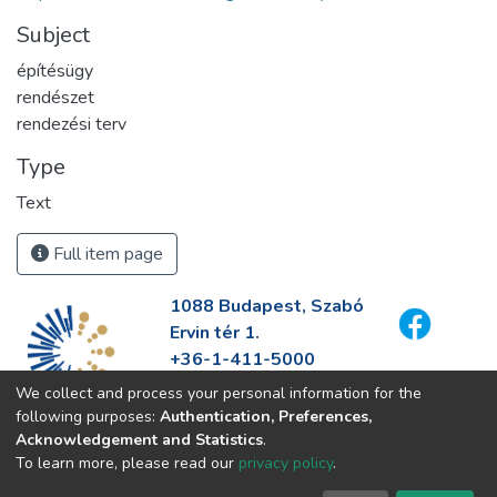
Subject
építésügy
rendészet
rendezési terv
Type
Text
Full item page
1088 Budapest, Szabó
Ervin tér 1.
+36-1-411-5000
info@fszek.hu
We collect and process your personal information for the
https://fszek.hu
following purposes:
Authentication, Preferences,
Acknowledgement and Statistics
.
To learn more, please read our
privacy policy
.