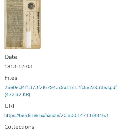
Date
1913-12-03
Files
25e0ecf4f1373f2f67943c9a11c12fc5e2a938e3.pdf
(472.32 KB)
URI
https://bea.fszek.hu/handle/20.500.14711/98463
Collections