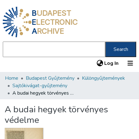
B
UDAPEST
E
LECTRONIC
A
RCHIVE
Search
(current
Log In
Home
Budapest Gyűjtemény
Különgyűjtemények
Communities & Collections
Sajtókivágat-gyűjtemény
All of DSpace
A budai hegyek törvényes védelme
Statistics
A budai hegyek törvényes
About us
védelme