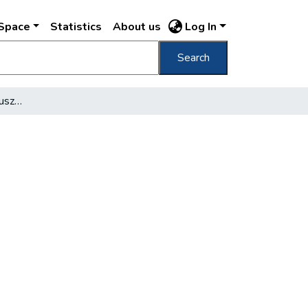
DSpace
Statistics
About us
Log In
Search
Vasútról metróra, autóbuszra felüljárón át