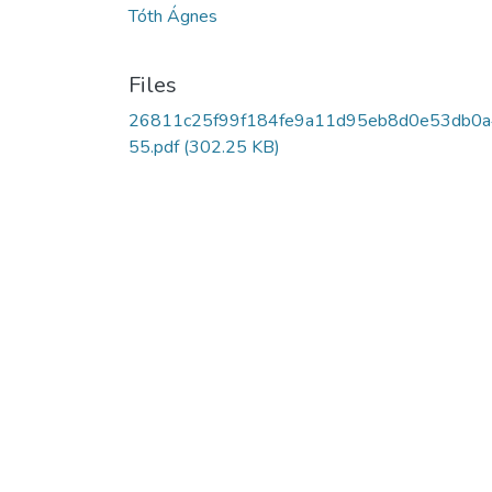
Tóth Ágnes
Files
26811c25f99f184fe9a11d95eb8d0e53db0
55.pdf
(302.25 KB)