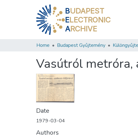
B
UDAPEST
E
LECTRONIC
A
RCHIVE
Home
Budapest Gyűjtemény
Különgyűjt
Vasútról metróra, 
Date
1979-03-04
Authors