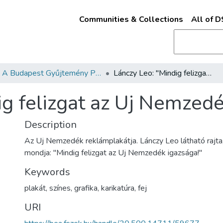
Communities & Collections
All of 
A Budapest Gyűjtemény Plakáttárának plakátjai
Lánczy Leo: "Mindig felizgat az Uj Nemzedék igazsága!"
g felizgat az Uj Nemzedé
Description
Az Uj Nemzedék reklámplakátja. Lánczy Leo látható rajta
mondja: "Mindig felizgat az Uj Nemzedék igazsága!"
Keywords
plakát, színes, grafika, karikatúra, fej
URI