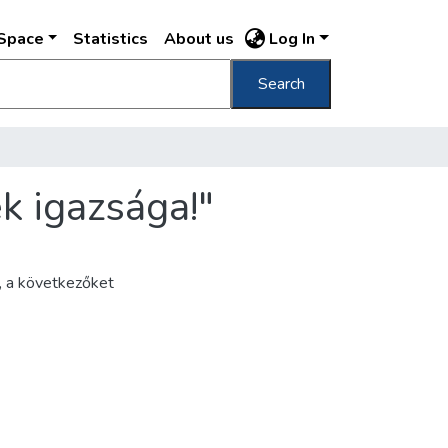
DSpace
Statistics
About us
Log In
Search
k igazsága!"
, a következőket