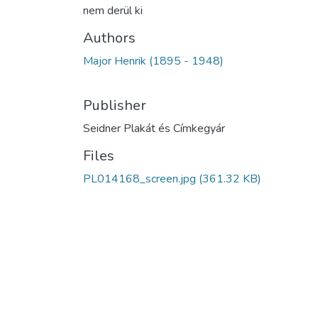
nem derül ki
Authors
Major Henrik (1895 - 1948)
Publisher
Seidner Plakát és Címkegyár
Files
PL014168_screen.jpg
(361.32 KB)