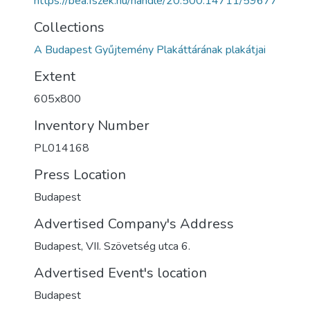
https://bea.fszek.hu/handle/20.500.14711/59677
Collections
A Budapest Gyűjtemény Plakáttárának plakátjai
Extent
605x800
Inventory Number
PL014168
Press Location
Budapest
Advertised Company's Address
Budapest, VII. Szövetség utca 6.
Advertised Event's location
Budapest