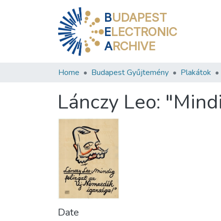
B
UDAPEST
E
LECTRONIC
A
RCHIVE
Home
Budapest Gyűjtemény
Plakátok
Lánczy Leo: "Mindi
Date