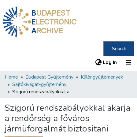
B
UDAPEST
E
LECTRONIC
A
RCHIVE
Search
(current
Log In
Home
Budapest Gyűjtemény
Különgyűjtemények
Communities & Collections
Sajtókivágat-gyűjtemény
All of DSpace
Szigorú rendszabályokkal akarja a rendőrség a főváros jármüforgalmát biztositani
Statistics
Szigorú rendszabályokkal akarja
About us
a rendőrség a főváros
jármüforgalmát biztositani