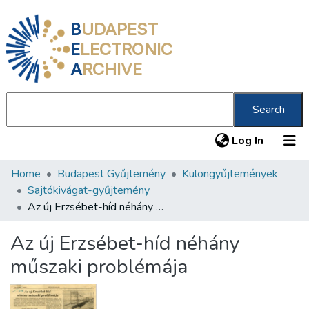
B
UDAPEST
E
LECTRONIC
A
RCHIVE
Search
(current
Log In
Home
Budapest Gyűjtemény
Különgyűjtemények
Communities & Collections
Sajtókivágat-gyűjtemény
All of DSpace
Az új Erzsébet-híd néhány műszaki problémája
Statistics
Az új Erzsébet-híd néhány
About us
műszaki problémája