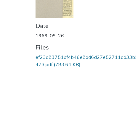
Date
1969-09-26
Files
ef23d83751bf4b46e8dd6d27e52711dd33b
473.pdf
(783.64 KB)