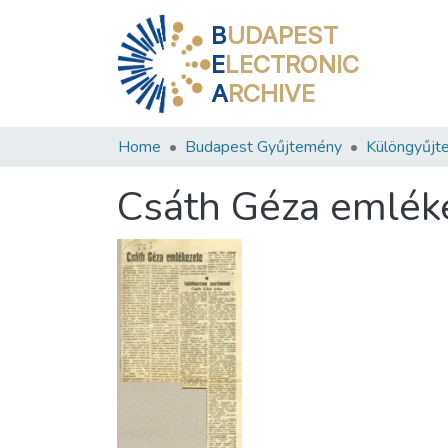
B
UDAPEST
E
LECTRONIC
A
RCHIVE
Home
Budapest Gyűjtemény
Különgyűjt
Csáth Géza emlék