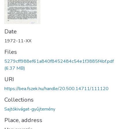
Date
1972-11-XX
Files
5279cff988ef61a840f8452484c54e1f3885f4bf.pdf
(6.37 MB)
URI
https://bea.fszek.hu/handle/20.500.14711/111120
Collections
Sajtókivágat-gyűjtemény
Place, address