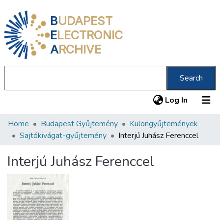
B
UDAPEST
E
LECTRONIC
A
RCHIVE
Search
(current
Log In
Home
Budapest Gyűjtemény
Különgyűjtemények
Communities & Collections
Sajtókivágat-gyűjtemény
Interjú Juhász Ferenccel
All of DSpace
Interjú Juhász Ferenccel
Statistics
About us