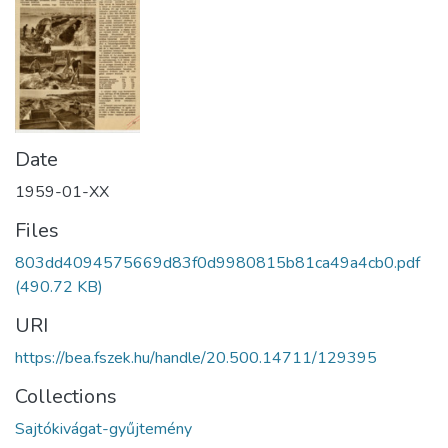
Date
1959-01-XX
Files
803dd4094575669d83f0d9980815b81ca49a4cb0.pdf
(490.72 KB)
URI
https://bea.fszek.hu/handle/20.500.14711/129395
Collections
Sajtókivágat-gyűjtemény