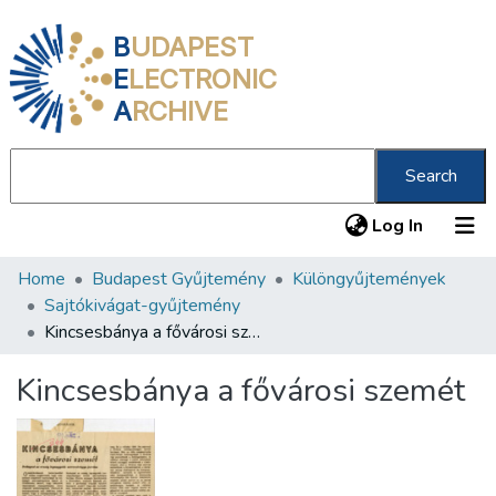
B
UDAPEST
E
LECTRONIC
A
RCHIVE
Search
(current
Log In
Home
Budapest Gyűjtemény
Különgyűjtemények
Communities & Collections
Sajtókivágat-gyűjtemény
All of DSpace
Kincsesbánya a fővárosi szemét
Statistics
Kincsesbánya a fővárosi szemét
About us