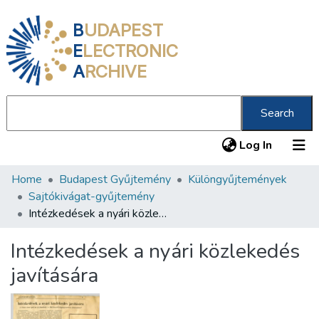
B
UDAPEST
E
LECTRONIC
A
RCHIVE
Search
(current
Log In
Home
Budapest Gyűjtemény
Különgyűjtemények
Communities & Collections
Sajtókivágat-gyűjtemény
All of DSpace
Intézkedések a nyári közlekedés javítására
Statistics
Intézkedések a nyári közlekedés
About us
javítására