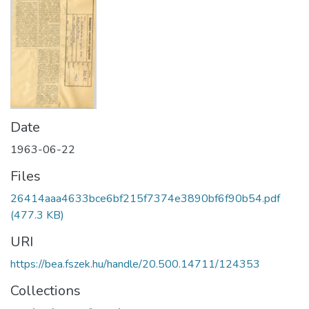
Date
1963-06-22
Files
26414aaa4633bce6bf215f7374e3890bf6f90b54.pdf
(477.3 KB)
URI
https://bea.fszek.hu/handle/20.500.14711/124353
Collections