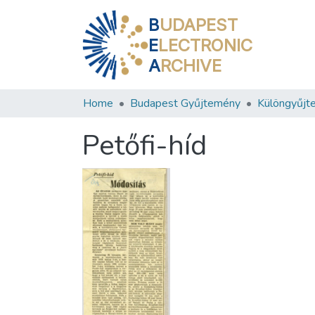
B
UDAPEST
E
LECTRONIC
A
RCHIVE
Home
Budapest Gyűjtemény
Különgyűjt
Petőfi-híd