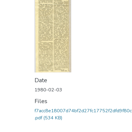
Date
1980-02-03
Files
f7acc8e18007d74bf2d27fc17752f2dfd9f80
.pdf
(534 KB)