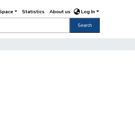
DSpace
Statistics
About us
Log In
Search