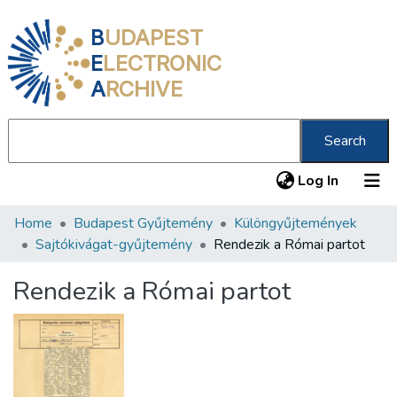
B
UDAPEST
E
LECTRONIC
A
RCHIVE
Search
(current
Log In
Home
Budapest Gyűjtemény
Különgyűjtemények
Communities & Collections
Sajtókivágat-gyűjtemény
Rendezik a Római partot
All of DSpace
Rendezik a Római partot
Statistics
About us