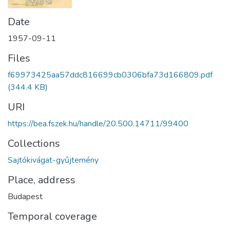
Date
1957-09-11
Files
f69973425aa57ddc816699cb0306bfa73d166809.pdf
(344.4 KB)
URI
https://bea.fszek.hu/handle/20.500.14711/99400
Collections
Sajtókivágat-gyűjtemény
Place, address
Budapest
Temporal coverage