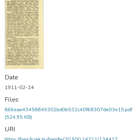
Date
1911-02-24
Files
866eae43458849302bd0b532c40f68307de03e15.pdf
(524.95 KB)
URI
https://bea.fszek.hu/handle/20.500.14711/134417