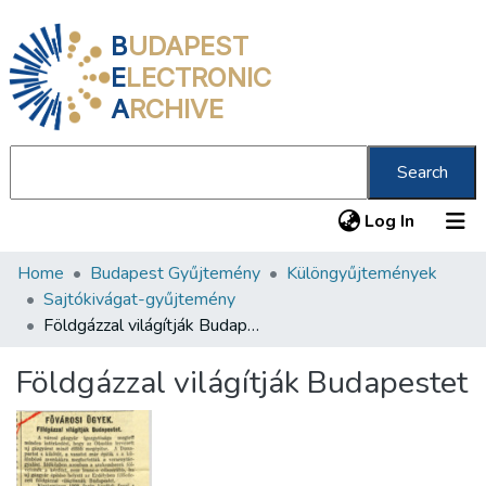
B
UDAPEST
E
LECTRONIC
A
RCHIVE
Search
(current
Log In
Home
Budapest Gyűjtemény
Különgyűjtemények
Communities & Collections
Sajtókivágat-gyűjtemény
All of DSpace
Földgázzal világítják Budapestet
Statistics
Földgázzal világítják Budapestet
About us