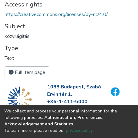
Access rights
https://creativecommons.org/licenses/by-nc/4.0/
Subject
közvilágítás
Type
Text
Full item page
1088 Budapest, Szabó
Ervin tér 1.
+36-1-411-5000
info@fszek.hu
We collect and process your personal information for the
https://fszek.hu
following purposes:
Authentication, Preferences,
Acknowledgement and Statistics
.
To learn more, please read our
privacy policy
.