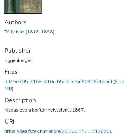
Authors
Télfy Iván (1816-1898)
Publisher
Eggenberger,
Files
d345e705-7189-410c-b5bd-5e5d80918c1e.pdf
(9.32
MB)
Description
Kiadás éve a borítón helytelenül 1867.
URI
https://bea.fszek.hu/handle/20.500.14711/176706