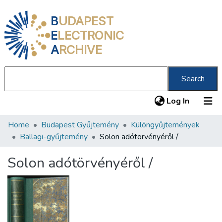
B
UDAPEST
E
LECTRONIC
A
RCHIVE
Search
(current
Log In
Home
Budapest Gyűjtemény
Különgyűjtemények
Communities & Collections
Ballagi-gyűjtemény
Solon adótörvényéről /
All of DSpace
Solon adótörvényéről /
Statistics
About us