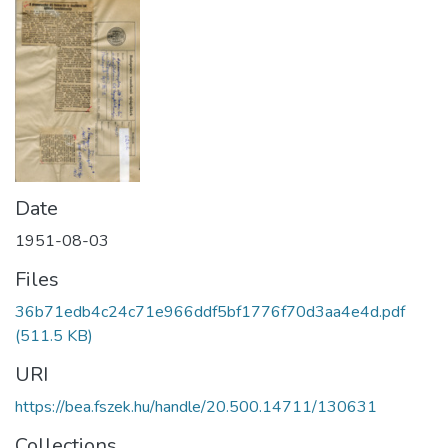
Date
1951-08-03
Files
36b71edb4c24c71e966ddf5bf1776f70d3aa4e4d.pdf
(511.5 KB)
URI
https://bea.fszek.hu/handle/20.500.14711/130631
Collections