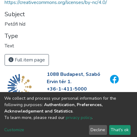
https://creativecommons.org/licenses/by-nc/4.0/
Subject
Petőfi híd
Type
Text
Full item page
1088 Budapest, Szabó
Ervin tér 1.
+36-1-411-5000
info@fszek.hu
We collect and process your personal information for the
https://fszek.hu
following purposes:
Authentication, Preferences,
Acknowledgement and Statistics
.
To learn more, please read our
privacy policy
.
Customize
Decline
That's ok