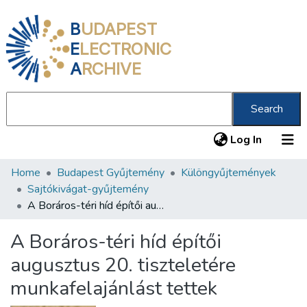
B
UDAPEST
E
LECTRONIC
A
RCHIVE
Search
(current
Log In
Home
Budapest Gyűjtemény
Különgyűjtemények
Communities & Collections
Sajtókivágat-gyűjtemény
All of DSpace
A Boráros-téri híd építői augusztus 20. tiszteletére munkafelajánlást tettek
Statistics
A Boráros-téri híd építői
About us
augusztus 20. tiszteletére
munkafelajánlást tettek