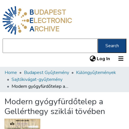
B
UDAPEST
E
LECTRONIC
A
RCHIVE
Search
(current
Log In
Home
Budapest Gyűjtemény
Különgyűjtemények
Communities & Collections
Sajtókivágat-gyűjtemény
All of DSpace
Modern gyógyfürdőtelep a Gellérthegy sziklái tövében
Statistics
Modern gyógyfürdőtelep a
About us
Gellérthegy sziklái tövében