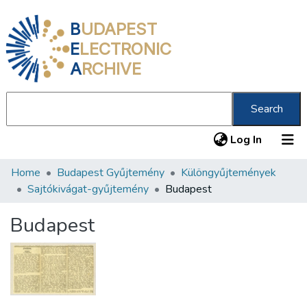
B
UDAPEST
E
LECTRONIC
A
RCHIVE
Search
(current
Log In
Home
Budapest Gyűjtemény
Különgyűjtemények
Communities & Collections
Sajtókivágat-gyűjtemény
Budapest
All of DSpace
Budapest
Statistics
About us