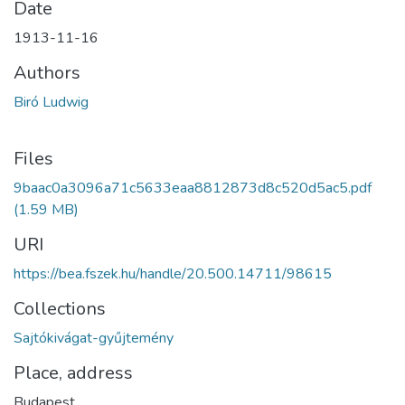
Date
1913-11-16
Authors
Biró Ludwig
Files
9baac0a3096a71c5633eaa8812873d8c520d5ac5.pdf
(1.59 MB)
URI
https://bea.fszek.hu/handle/20.500.14711/98615
Collections
Sajtókivágat-gyűjtemény
Place, address
Budapest