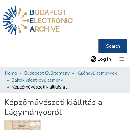
B
UDAPEST
E
LECTRONIC
A
RCHIVE
Search
(current
Log In
Home
Budapest Gyűjtemény
Különgyűjtemények
Communities & Collections
Sajtókivágat-gyűjtemény
All of DSpace
Képzőművészeti kiállítás a Lágymányosról
Statistics
Képzőművészeti kiállítás a
About us
Lágymányosról