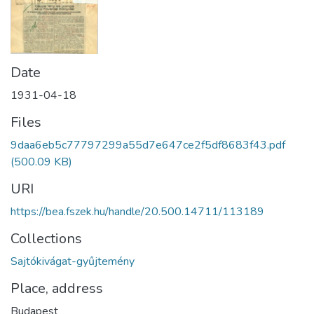
Date
1931-04-18
Files
9daa6eb5c77797299a55d7e647ce2f5df8683f43.pdf
(500.09 KB)
URI
https://bea.fszek.hu/handle/20.500.14711/113189
Collections
Sajtókivágat-gyűjtemény
Place, address
Budapest