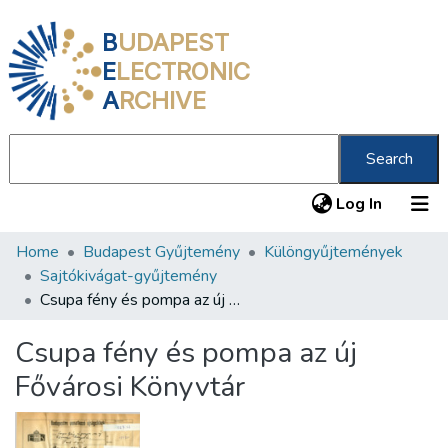
B
UDAPEST
E
LECTRONIC
A
RCHIVE
Search
(current
Log In
Home
Budapest Gyűjtemény
Különgyűjtemények
Communities & Collections
Sajtókivágat-gyűjtemény
All of DSpace
Csupa fény és pompa az új Fővárosi Könyvtár
Statistics
Csupa fény és pompa az új
About us
Fővárosi Könyvtár