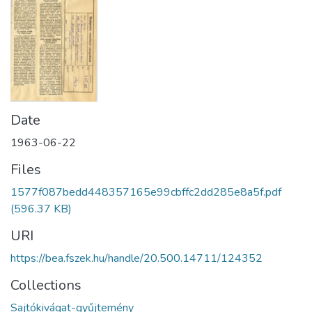
Date
1963-06-22
Files
1577f087bedd448357165e99cbffc2dd285e8a5f.pdf
(596.37 KB)
URI
https://bea.fszek.hu/handle/20.500.14711/124352
Collections
Sajtókivágat-gyűjtemény