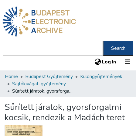
B
UDAPEST
E
LECTRONIC
A
RCHIVE
Search
(current
Log In
Home
Budapest Gyűjtemény
Különgyűjtemények
Communities & Collections
Sajtókivágat-gyűjtemény
All of DSpace
Sűrített járatok, gyorsforgalmi kocsik, rendezik a Madách teret
Statistics
Sűrített járatok, gyorsforgalmi
About us
kocsik, rendezik a Madách teret