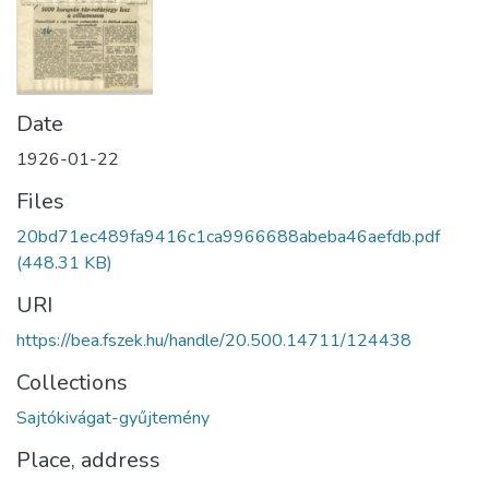
Date
1926-01-22
Files
20bd71ec489fa9416c1ca9966688abeba46aefdb.pdf
(448.31 KB)
URI
https://bea.fszek.hu/handle/20.500.14711/124438
Collections
Sajtókivágat-gyűjtemény
Place, address