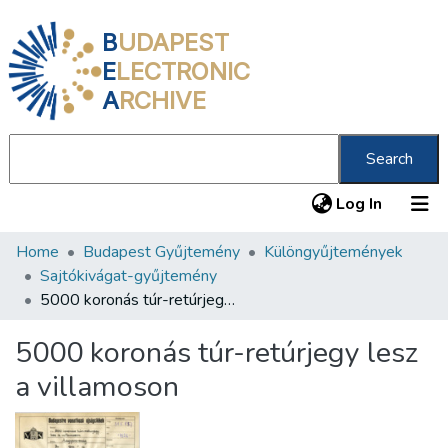
B
UDAPEST
E
LECTRONIC
A
RCHIVE
Search
(current
Log In
Home
Budapest Gyűjtemény
Különgyűjtemények
Communities & Collections
Sajtókivágat-gyűjtemény
All of DSpace
5000 koronás túr-retúrjegy lesz a villamoson
Statistics
5000 koronás túr-retúrjegy lesz
About us
a villamoson