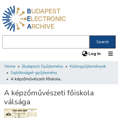
B
UDAPEST
E
LECTRONIC
A
RCHIVE
Search
(current
Log In
Home
Budapest Gyűjtemény
Különgyűjtemények
Communities & Collections
Sajtókivágat-gyűjtemény
All of DSpace
A képzőművészeti főiskola válsága
Statistics
A képzőművészeti főiskola
About us
válsága