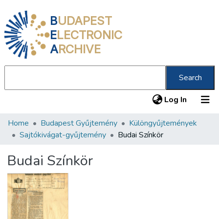
B
UDAPEST
E
LECTRONIC
A
RCHIVE
Search
(current
Log In
Home
Budapest Gyűjtemény
Különgyűjtemények
Communities & Collections
Sajtókivágat-gyűjtemény
Budai Színkör
All of DSpace
Budai Színkör
Statistics
About us