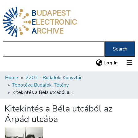
B
UDAPEST
E
LECTRONIC
A
RCHIVE
Search
(current
Log In
Home
2203 - Budafoki Könyvtár
Communities & Collections
Topotéka Budafok, Tétény
All of DSpace
Kitekintés a Béla utcából az Árpád utcába
Statistics
Kitekintés a Béla utcából az
About us
Árpád utcába