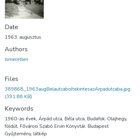
Date
1963. augusztus
Authors
Ismeretlen
Files
389868_1963augBelautcaboltekintesazArpadutcaba.jpg
(391.88 KB)
Keywords
1960-as évek, Árpád utca, Béla utca, Budafok. Olajhegy,
földút, Fővárosi Szabó Ervin Könyvtár. Budapest
Gyűjtemény, látkép